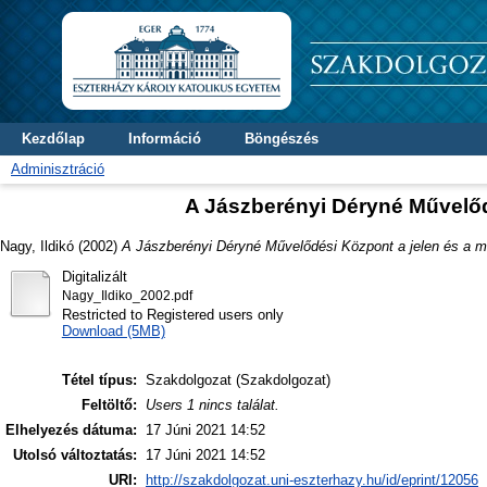
Kezdőlap
Információ
Böngészés
Adminisztráció
A Jászberényi Déryné Művelődé
Nagy, Ildikó
(2002)
A Jászberényi Déryné Művelődési Központ a jelen és a mú
Digitalizált
Nagy_Ildiko_2002.pdf
Restricted to Registered users only
Download (5MB)
Tétel típus:
Szakdolgozat (Szakdolgozat)
Feltöltő:
Users 1 nincs találat.
Elhelyezés dátuma:
17 Júni 2021 14:52
Utolsó változtatás:
17 Júni 2021 14:52
URI:
http://szakdolgozat.uni-eszterhazy.hu/id/eprint/12056