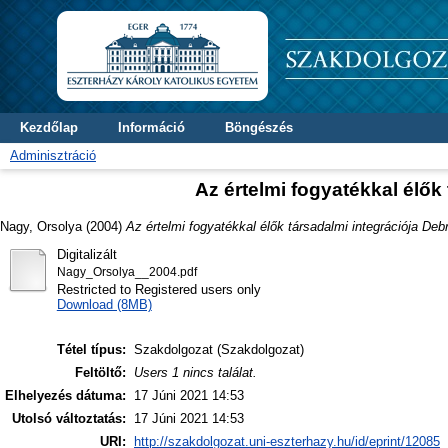
Kezdőlap
Információ
Böngészés
Adminisztráció
Az értelmi fogyatékkal élők
Nagy, Orsolya
(2004)
Az értelmi fogyatékkal élők társadalmi integrációja De
Digitalizált
Nagy_Orsolya__2004.pdf
Restricted to Registered users only
Download (8MB)
Tétel típus:
Szakdolgozat (Szakdolgozat)
Feltöltő:
Users 1 nincs találat.
Elhelyezés dátuma:
17 Júni 2021 14:53
Utolsó változtatás:
17 Júni 2021 14:53
URI:
http://szakdolgozat.uni-eszterhazy.hu/id/eprint/12085