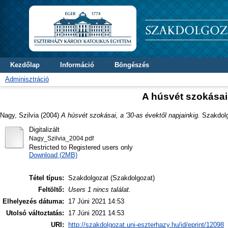
Kezdőlap
Információ
Böngészés
Adminisztráció
A húsvét szokásai,
Nagy, Szilvia
(2004)
A húsvét szokásai, a '30-as évektől napjainkig.
Szakdolgo
Digitalizált
Nagy_Szilvia_2004.pdf
Restricted to Registered users only
Download (2MB)
Tétel típus:
Szakdolgozat (Szakdolgozat)
Feltöltő:
Users 1 nincs találat.
Elhelyezés dátuma:
17 Júni 2021 14:53
Utolsó változtatás:
17 Júni 2021 14:53
URI:
http://szakdolgozat.uni-eszterhazy.hu/id/eprint/12098