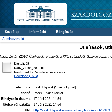
Kezdőlap
Információ
Böngészés
Adminisztráció
Útleírások, út
Nagy, Zoltán
(2010)
Útleírások, útinaplók a XIX. századból.
Szakdolgozat thes
Digitalizált
Nagy_Zoltan_2010.pdf
Restricted to Registered users only
Download (1MB)
Tétel típus:
Szakdolgozat (Szakdolgozat)
Feltöltő:
Users 1 nincs találat.
Elhelyezés dátuma:
17 Júni 2021 14:54
Utolsó változtatás:
17 Júni 2021 14:54
URI:
http://szakdolgozat.uni-eszterhazy.hu/id/eprint/12103