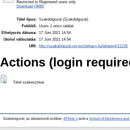
Restricted to Registered users only
Download (3MB)
Tétel típus:
Szakdolgozat (Szakdolgozat)
Feltöltő:
Users 1 nincs találat.
Elhelyezés dátuma:
17 Júni 2021 14:54
Utolsó változtatás:
17 Júni 2021 14:54
URI:
http://szakdolgozat.uni-eszterhazy.hu/id/eprint/12135
Actions (login require
Tétel szekesztése
Szakdolgozat, az alkalamzott szoftver:
EPrints 3
amit a
School of Electronics an