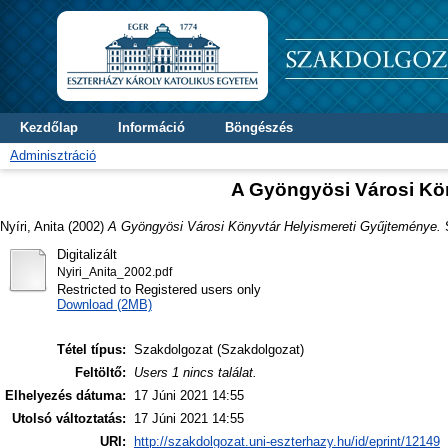
Kezdőlap
Információ
Böngészés
Adminisztráció
A Gyöngyösi Városi Kö
Nyíri, Anita
(2002)
A Gyöngyösi Városi Könyvtár Helyismereti Gyűjteménye.
S
Digitalizált
Nyiri_Anita_2002.pdf
Restricted to Registered users only
Download (2MB)
Tétel típus:
Szakdolgozat (Szakdolgozat)
Feltöltő:
Users 1 nincs találat.
Elhelyezés dátuma:
17 Júni 2021 14:55
Utolsó változtatás:
17 Júni 2021 14:55
URI:
http://szakdolgozat.uni-eszterhazy.hu/id/eprint/12149