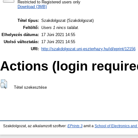
Restricted to Registered users only
Download (3MB)
Tétel típus:
Szakdolgozat (Szakdolgozat)
Feltöltő:
Users 1 nincs találat.
Elhelyezés dátuma:
17 Júni 2021 14:55
Utolsó változtatás:
17 Júni 2021 14:55
URI:
http://szakdolgozat.uni-eszterhazy.hu/id/eprint/12156
Actions (login require
Tétel szekesztése
Szakdolgozat, az alkalamzott szoftver:
EPrints 3
amit a
School of Electronics an