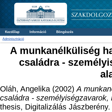
Kezdőlap
Információ
Böngészés
Adminisztráció
A munkanélküliség ha
családra - személy
al
Oláh, Angelika
(2002)
A munkané
családra - személyiségzavarok, 
thesis, Digitalizálás Jászberény.