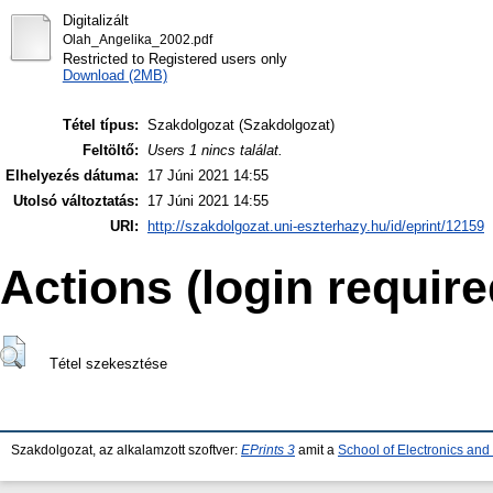
Digitalizált
Olah_Angelika_2002.pdf
Restricted to Registered users only
Download (2MB)
Tétel típus:
Szakdolgozat (Szakdolgozat)
Feltöltő:
Users 1 nincs találat.
Elhelyezés dátuma:
17 Júni 2021 14:55
Utolsó változtatás:
17 Júni 2021 14:55
URI:
http://szakdolgozat.uni-eszterhazy.hu/id/eprint/12159
Actions (login require
Tétel szekesztése
Szakdolgozat, az alkalamzott szoftver:
EPrints 3
amit a
School of Electronics an