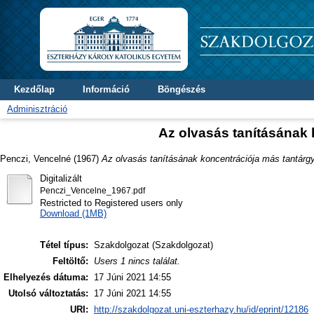
Kezdőlap
Információ
Böngészés
Adminisztráció
Az olvasás tanításának 
Penczi, Vencelné
(1967)
Az olvasás tanításának koncentrációja más tantárg
Digitalizált
Penczi_Vencelne_1967.pdf
Restricted to Registered users only
Download (1MB)
Tétel típus:
Szakdolgozat (Szakdolgozat)
Feltöltő:
Users 1 nincs találat.
Elhelyezés dátuma:
17 Júni 2021 14:55
Utolsó változtatás:
17 Júni 2021 14:55
URI:
http://szakdolgozat.uni-eszterhazy.hu/id/eprint/12186