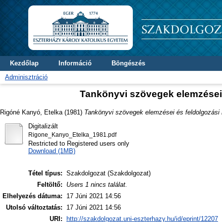
Kezdőlap
Információ
Böngészés
Adminisztráció
Tankönyvi szövegek elemzései 
Rigóné Kanyó, Etelka
(1981)
Tankönyvi szövegek elemzései és feldolgozási 
Digitalizált
Rigone_Kanyo_Etelka_1981.pdf
Restricted to Registered users only
Download (1MB)
Tétel típus:
Szakdolgozat (Szakdolgozat)
Feltöltő:
Users 1 nincs találat.
Elhelyezés dátuma:
17 Júni 2021 14:56
Utolsó változtatás:
17 Júni 2021 14:56
URI:
http://szakdolgozat.uni-eszterhazy.hu/id/eprint/12207