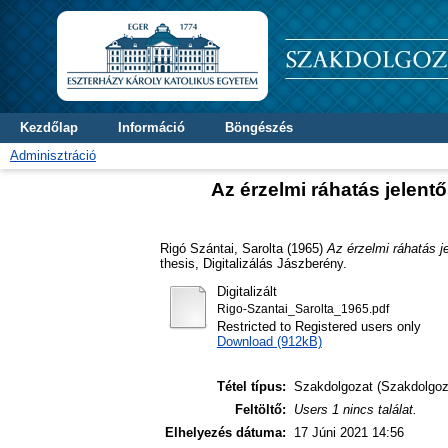
Kezdőlap
Információ
Böngészés
Adminisztráció
Az érzelmi ráhatás jelen
Rigó Szántai, Sarolta
(1965)
Az érzelmi ráhatás 
thesis, Digitalizálás Jászberény.
Digitalizált
Rigo-Szantai_Sarolta_1965.pdf
Restricted to Registered users only
Download (912kB)
Tétel típus:
Szakdolgozat (Szakdolgoz
Feltöltő:
Users 1 nincs találat.
Elhelyezés dátuma:
17 Júni 2021 14:56