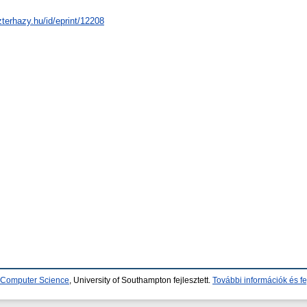
zterhazy.hu/id/eprint/12208
d Computer Science
, University of Southampton fejlesztett.
További információk és fe