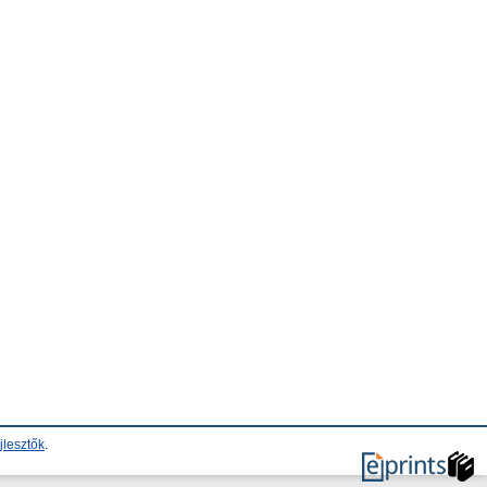
jlesztők
.