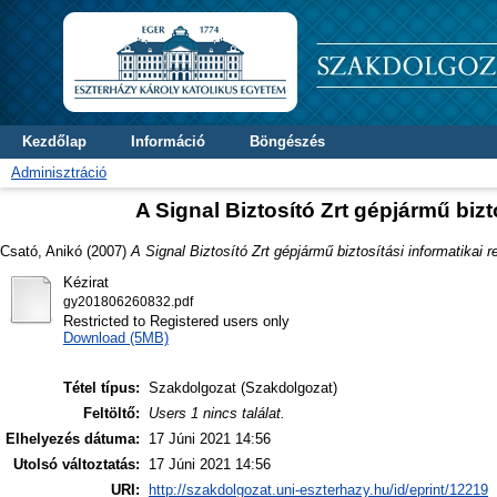
Kezdőlap
Információ
Böngészés
Adminisztráció
A Signal Biztosító Zrt gépjármű biz
Csató, Anikó
(2007)
A Signal Biztosító Zrt gépjármű biztosítási informatikai
Kézirat
gy201806260832.pdf
Restricted to Registered users only
Download (5MB)
Tétel típus:
Szakdolgozat (Szakdolgozat)
Feltöltő:
Users 1 nincs találat.
Elhelyezés dátuma:
17 Júni 2021 14:56
Utolsó változtatás:
17 Júni 2021 14:56
URI:
http://szakdolgozat.uni-eszterhazy.hu/id/eprint/12219