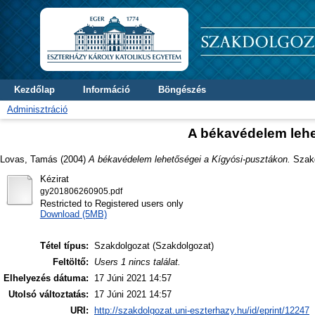
Kezdőlap
Információ
Böngészés
Adminisztráció
A békavédelem lehe
Lovas, Tamás
(2004)
A békavédelem lehetőségei a Kígyósi-pusztákon.
Szakd
Kézirat
gy201806260905.pdf
Restricted to Registered users only
Download (5MB)
Tétel típus:
Szakdolgozat (Szakdolgozat)
Feltöltő:
Users 1 nincs találat.
Elhelyezés dátuma:
17 Júni 2021 14:57
Utolsó változtatás:
17 Júni 2021 14:57
URI:
http://szakdolgozat.uni-eszterhazy.hu/id/eprint/12247