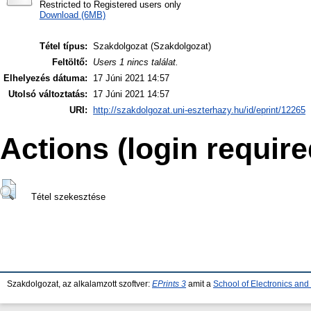
Restricted to Registered users only
Download (6MB)
Tétel típus:
Szakdolgozat (Szakdolgozat)
Feltöltő:
Users 1 nincs találat.
Elhelyezés dátuma:
17 Júni 2021 14:57
Utolsó változtatás:
17 Júni 2021 14:57
URI:
http://szakdolgozat.uni-eszterhazy.hu/id/eprint/12265
Actions (login require
Tétel szekesztése
Szakdolgozat, az alkalamzott szoftver:
EPrints 3
amit a
School of Electronics an