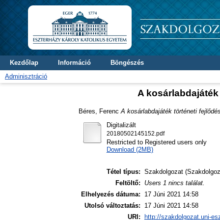
Kezdőlap
Információ
Böngészés
Adminisztráció
A kosárlabdajáték 
Béres, Ferenc
A kosárlabdajáték történeti fejlőd
Digitalizált
20180502145152.pdf
Restricted to Registered users only
Download (2MB)
Tétel típus:
Szakdolgozat (Szakdolgoz
Feltöltő:
Users 1 nincs találat.
Elhelyezés dátuma:
17 Júni 2021 14:58
Utolsó változtatás:
17 Júni 2021 14:58
URI:
http://szakdolgozat.uni-es