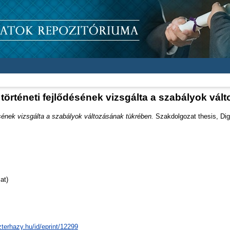
történeti fejlődésének vizsgálta a szabályok vá
ésének vizsgálta a szabályok változásának tükrében.
Szakdolgozat thesis, Digi
at)
zterhazy.hu/id/eprint/12299