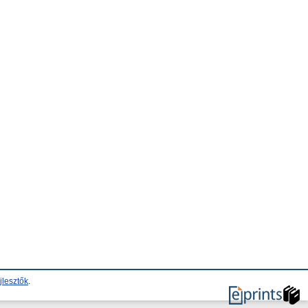
jlesztők
.