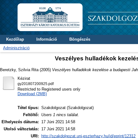
Kezdőlap
Információ
Böngészés
Adminisztráció
Veszélyes hulladékok kezelé
Beretzky, Szilvia Rita
(2005)
Veszélyes hulladékok kezelése a budapesti Ja
Kézirat
gy201807200925.pdf
Restricted to Registered users only
Download (2MB)
Tétel típus:
Szakdolgozat (Szakdolgozat)
Feltöltő:
Users 1 nincs találat.
Elhelyezés dátuma:
17 Júni 2021 14:58
Utolsó változtatás:
17 Júni 2021 14:58
URI:
http://szakdolgozat.uni-eszterhazy.hu/id/eprint/12312