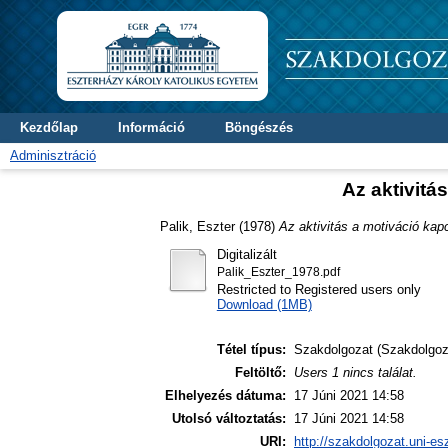
Kezdőlap
Információ
Böngészés
Adminisztráció
Az aktivitá
Palik, Eszter
(1978)
Az aktivitás a motiváció kap
Digitalizált
Palik_Eszter_1978.pdf
Restricted to Registered users only
Download (1MB)
Tétel típus:
Szakdolgozat (Szakdolgoz
Feltöltő:
Users 1 nincs találat.
Elhelyezés dátuma:
17 Júni 2021 14:58
Utolsó változtatás:
17 Júni 2021 14:58
URI:
http://szakdolgozat.uni-es