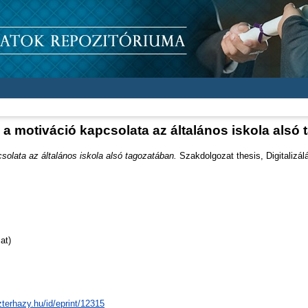
s a motiváció kapcsolata az általános iskola alsó
csolata az általános iskola alsó tagozatában.
Szakdolgozat thesis, Digitalizál
at)
zterhazy.hu/id/eprint/12315