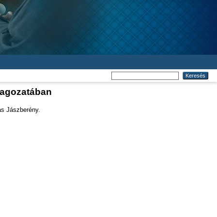
 tagozatában
ás Jászberény.