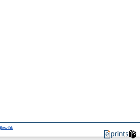
jlesztők
.