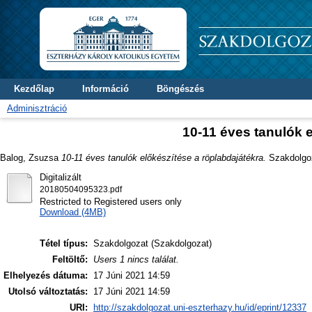
Kezdőlap
Információ
Böngészés
Adminisztráció
10-11 éves tanulók 
Balog, Zsuzsa
10-11 éves tanulók előkészítése a röplabdajátékra.
Szakdolgoza
Digitalizált
20180504095323.pdf
Restricted to Registered users only
Download (4MB)
Tétel típus:
Szakdolgozat (Szakdolgozat)
Feltöltő:
Users 1 nincs találat.
Elhelyezés dátuma:
17 Júni 2021 14:59
Utolsó változtatás:
17 Júni 2021 14:59
URI:
http://szakdolgozat.uni-eszterhazy.hu/id/eprint/12337