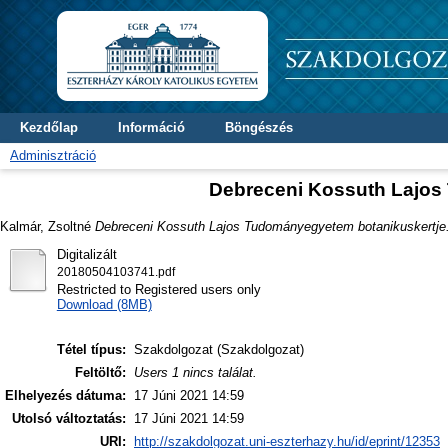
Kezdőlap
Információ
Böngészés
Adminisztráció
Debreceni Kossuth Lajos
Kalmár, Zsoltné
Debreceni Kossuth Lajos Tudományegyetem botanikuskertje
Digitalizált
20180504103741.pdf
Restricted to Registered users only
Download (8MB)
Tétel típus:
Szakdolgozat (Szakdolgozat)
Feltöltő:
Users 1 nincs találat.
Elhelyezés dátuma:
17 Júni 2021 14:59
Utolsó változtatás:
17 Júni 2021 14:59
URI:
http://szakdolgozat.uni-eszterhazy.hu/id/eprint/12353