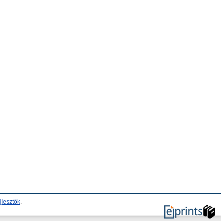
jlesztők
.