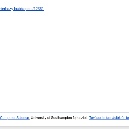
zterhazy.hu/id/eprint/12361
d Computer Science
, University of Southampton fejlesztett.
További információk és fe