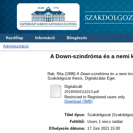
Kezdőlap
Információ
Böngészés
Adminisztráció
A Down-szindróma és a nemi k
Rab, Rita
(1998)
A Down-szindróma és a nemi krom
Szakdolgozat thesis, Digitalizálás Eger.
Digitalizált
20180504111013.pdf
Restricted to Registered users only
Download (3MB)
Tétel típus:
Szakdolgozat (Szakdolgoz
Feltöltő:
Users 1 nincs találat.
Elhelyezés dátuma:
17 Júni 2021 15:00