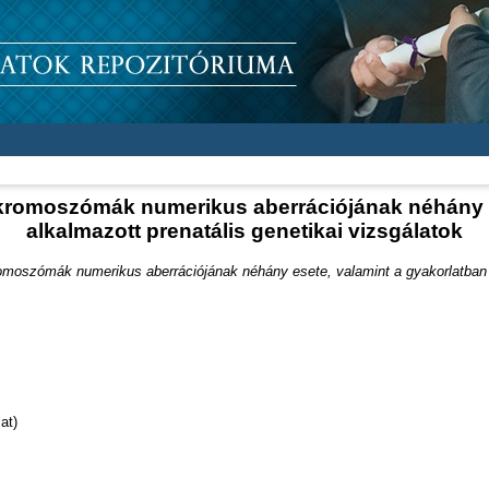
romoszómák numerikus aberrációjának néhány e
alkalmazott prenatális genetikai vizsgálatok
oszómák numerikus aberrációjának néhány esete, valamint a gyakorlatban al
at)