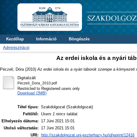
Kezdőlap
Információ
Böngészés
Adminisztráció
Az erdei iskola és a nyári t
Péczeli, Dóra
(2010)
Az erdei iskola és a nyári táborok szerepe a környezeti
Digitalizált
Peczeli_Dora_2010.pdf
Restricted to Registered users only
Download (2MB)
Tétel típus:
Szakdolgozat (Szakdolgozat)
Feltöltő:
Users 1 nincs találat.
Elhelyezés dátuma:
17 Júni 2021 15:01
Utolsó változtatás:
17 Júni 2021 15:01
URI:
http://szakdolgozat.uni-eszterhazy.hu/id/eprint/12416