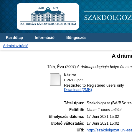
Kezdőlap
Információ
Böngészés
Adminisztráció
A drám
Tóth, Éva
(2007)
A drámapedagógia helye és szer
Kézirat
CPIZH8.pdf
Restricted to Registered users only
Download (2MB)
Tétel típus:
Szakdolgozat (BA/BSc sz
Feltöltő:
Users 1 nincs találat.
Elhelyezés dátuma:
17 Júni 2021 15:02
Utolsó változtatás:
17 Júni 2021 15:02
URI:
http://szakdolgozat.uni-es