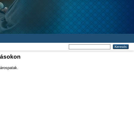
zásokon
Sárospatak.