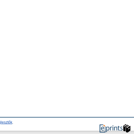
jlesztők
.