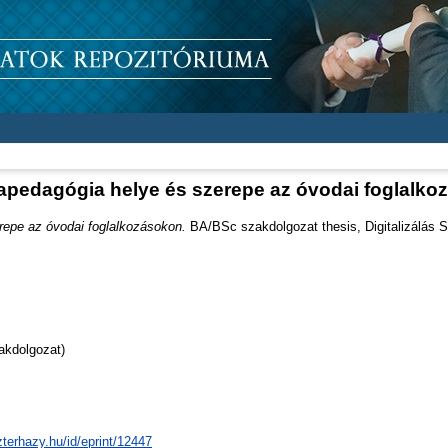
apedagógia helye és szerepe az óvodai foglalko
epe az óvodai foglalkozásokon.
BA/BSc szakdolgozat thesis, Digitalizálás 
akdolgozat)
zterhazy.hu/id/eprint/12447