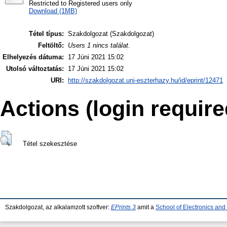
Restricted to Registered users only
Download (1MB)
Tétel típus:
Szakdolgozat (Szakdolgozat)
Feltöltő:
Users 1 nincs találat.
Elhelyezés dátuma:
17 Júni 2021 15:02
Utolsó változtatás:
17 Júni 2021 15:02
URI:
http://szakdolgozat.uni-eszterhazy.hu/id/eprint/12471
Actions (login require
Tétel szekesztése
Szakdolgozat, az alkalamzott szoftver:
EPrints 3
amit a
School of Electronics an