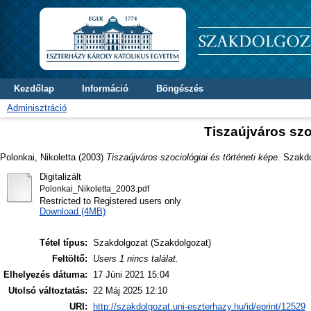
Kezdőlap
Információ
Böngészés
Adminisztráció
Tiszaújváros szo
Polonkai, Nikoletta
(2003)
Tiszaújváros szociológiai és történeti képe.
Szakdol
Digitalizált
Polonkai_Nikoletta_2003.pdf
Restricted to Registered users only
Download (4MB)
Tétel típus:
Szakdolgozat (Szakdolgozat)
Feltöltő:
Users 1 nincs találat.
Elhelyezés dátuma:
17 Júni 2021 15:04
Utolsó változtatás:
22 Máj 2025 12:10
URI:
http://szakdolgozat.uni-eszterhazy.hu/id/eprint/12529