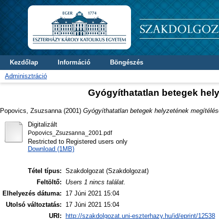
Kezdőlap
Információ
Böngészés
Adminisztráció
Gyógyíthatatlan betegek hel
Popovics, Zsuzsanna
(2001)
Gyógyíthatatlan betegek helyzetének megítélés
Digitalizált
Popovics_Zsuzsanna_2001.pdf
Restricted to Registered users only
Download (1MB)
Tétel típus:
Szakdolgozat (Szakdolgozat)
Feltöltő:
Users 1 nincs találat.
Elhelyezés dátuma:
17 Júni 2021 15:04
Utolsó változtatás:
17 Júni 2021 15:04
URI:
http://szakdolgozat.uni-eszterhazy.hu/id/eprint/12538