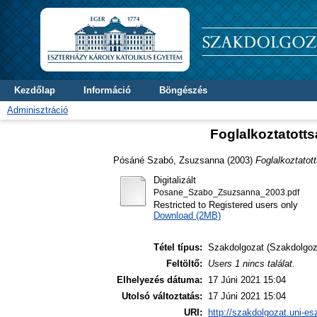
Kezdőlap
Információ
Böngészés
Adminisztráció
Foglalkoztatott
Pósáné Szabó, Zsuzsanna
(2003)
Foglalkoztatot
Digitalizált
Posane_Szabo_Zsuzsanna_2003.pdf
Restricted to Registered users only
Download (2MB)
Tétel típus:
Szakdolgozat (Szakdolgoz
Feltöltő:
Users 1 nincs találat.
Elhelyezés dátuma:
17 Júni 2021 15:04
Utolsó változtatás:
17 Júni 2021 15:04
URI:
http://szakdolgozat.uni-es