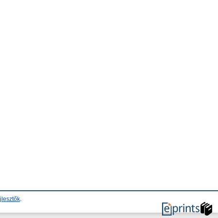
jlesztők
.