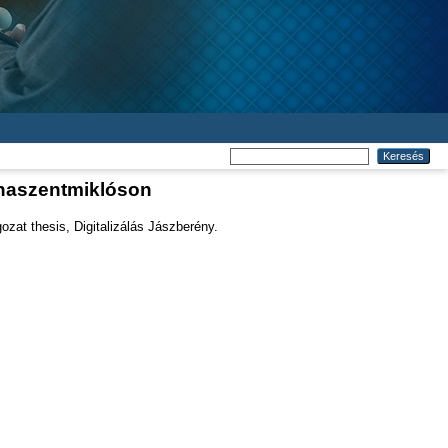
rnaszentmiklóson
zat thesis, Digitalizálás Jászberény.