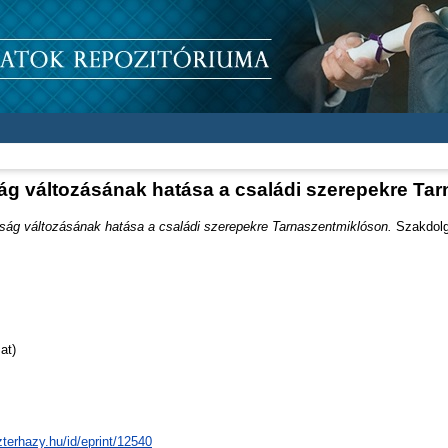
ság változásának hatása a családi szerepekre Ta
tság változásának hatása a családi szerepekre Tarnaszentmiklóson.
Szakdolgo
at)
zterhazy.hu/id/eprint/12540