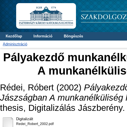
Kezdőlap
Információ
Böngészés
Adminisztráció
Pályakezdő munkanélkü
A munkanélkülisé
Rédei, Róbert
(2002)
Pályakezdő
Jászságban A munkanélküliség ha
thesis, Digitalizálás Jászberény.
Digitalizált
Redei_Robert_2002.pdf