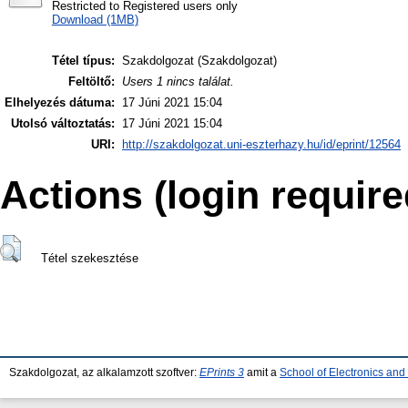
Restricted to Registered users only
Download (1MB)
Tétel típus:
Szakdolgozat (Szakdolgozat)
Feltöltő:
Users 1 nincs találat.
Elhelyezés dátuma:
17 Júni 2021 15:04
Utolsó változtatás:
17 Júni 2021 15:04
URI:
http://szakdolgozat.uni-eszterhazy.hu/id/eprint/12564
Actions (login require
Tétel szekesztése
Szakdolgozat, az alkalamzott szoftver:
EPrints 3
amit a
School of Electronics an