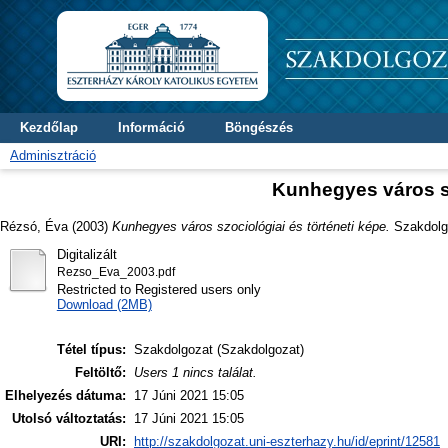
Kezdőlap
Információ
Böngészés
Adminisztráció
Kunhegyes város sz
Rézsó, Éva
(2003)
Kunhegyes város szociológiai és történeti képe.
Szakdolgo
Digitalizált
Rezso_Eva_2003.pdf
Restricted to Registered users only
Download (2MB)
Tétel típus:
Szakdolgozat (Szakdolgozat)
Feltöltő:
Users 1 nincs találat.
Elhelyezés dátuma:
17 Júni 2021 15:05
Utolsó változtatás:
17 Júni 2021 15:05
URI:
http://szakdolgozat.uni-eszterhazy.hu/id/eprint/12581