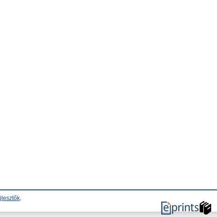
jlesztők
.