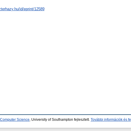
zterhazy.hu/id/eprint/12589
d Computer Science
, University of Southampton fejlesztett.
További információk és fe