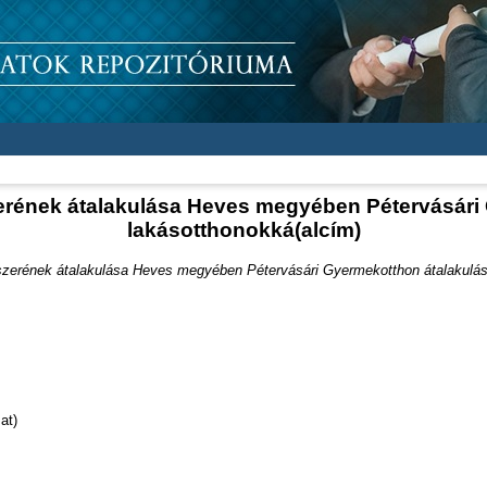
rének átalakulása Heves megyében Pétervásári 
lakásotthonokká(alcím)
erének átalakulása Heves megyében Pétervásári Gyermekotthon átalakulása
at)