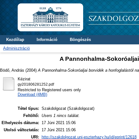
Kezdőlap
Információ
Böngészés
Adminisztráció
A Pannonhalma-Sokoróaljai 
Bödő, András
(2004)
A Pannonhalma-Sokoróaljai borvidék a honfoglalástól na
Kézirat
gy201806281252.pdf
Restricted to Registered users only
Download (4MB)
Tétel típus:
Szakdolgozat (Szakdolgozat)
Feltöltő:
Users 1 nincs találat.
Elhelyezés dátuma:
17 Júni 2021 15:06
Utolsó változtatás:
17 Júni 2021 15:06
URI:
http://szakdolgozat.uni-eszterhazy.hu/id/eprint/12618