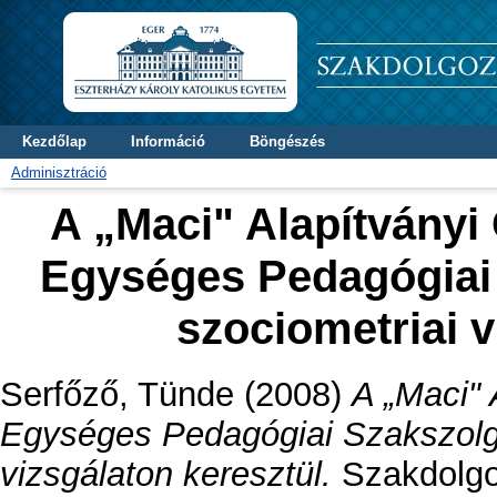
Kezdőlap
Információ
Böngészés
Adminisztráció
A „Maci" Alapítványi 
Egységes Pedagógiai
szociometriai v
Serfőző, Tünde
(2008)
A „Maci" 
Egységes Pedagógiai Szakszolgá
vizsgálaton keresztül.
Szakdolgoz