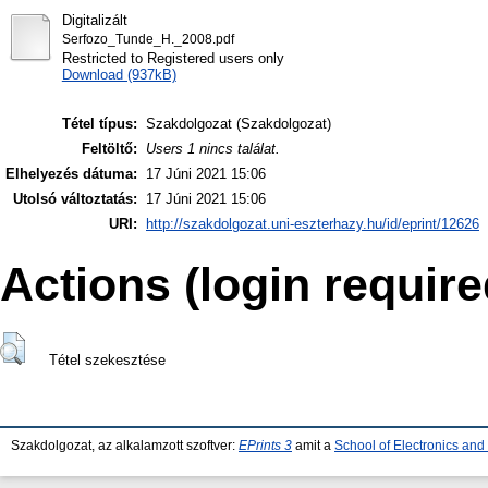
Digitalizált
Serfozo_Tunde_H._2008.pdf
Restricted to Registered users only
Download (937kB)
Tétel típus:
Szakdolgozat (Szakdolgozat)
Feltöltő:
Users 1 nincs találat.
Elhelyezés dátuma:
17 Júni 2021 15:06
Utolsó változtatás:
17 Júni 2021 15:06
URI:
http://szakdolgozat.uni-eszterhazy.hu/id/eprint/12626
Actions (login require
Tétel szekesztése
Szakdolgozat, az alkalamzott szoftver:
EPrints 3
amit a
School of Electronics an