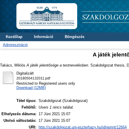
Kezdőlap
Információ
Böngészés
Adminisztráció
A játék jelen
Takács, Miklós
A játék jelentősége a testnevelésben.
Szakdolgozat thesis, Di
Digitalizált
20180504132011.pdf
Restricted to Registered users only
Download (12MB)
Tétel típus:
Szakdolgozat (Szakdolgozat)
Feltöltő:
Users 1 nincs találat.
Elhelyezés dátuma:
17 Júni 2021 15:07
Utolsó változtatás:
17 Júni 2021 15:07
URI:
http://szakdolgozat.uni-eszterhazy.hu/id/eprint/12664