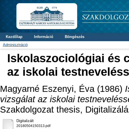
Kezdőlap
Információ
Böngészés
Adminisztráció
Iskolaszociológiai és 
az iskolai testnevelés
Magyarné Eszenyi, Éva
(1986)
I
vizsgálat az iskolai testneveléss
Szakdolgozat thesis, Digitalizálá
Digitalizált
20180504150313.pdf