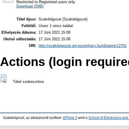
Restricted to Registered users only
Download (2MB)
Tétel típus:
Szakdolgozat (Szakdolgozat)
Feltöltő:
Users 1 nincs találat.
Elhelyezés dátuma:
17 Júni 2021 15:08
Utolsó változtatás:
17 Júni 2021 15:08
URI:
http://szakdolgozat.uni-eszterhazy.hu/id/eprint/12701
Actions (login require
Tétel szekesztése
Szakdolgozat, az alkalamzott szoftver:
EPrints 3
amit a
School of Electronics an