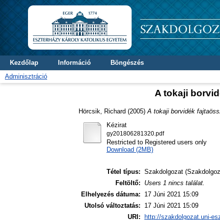
Kezdőlap
Információ
Böngészés
Adminisztráció
A tokaji borvi
Hörcsik, Richard
(2005)
A tokaji borvidék fajtaös
Kézirat
gy201806281320.pdf
Restricted to Registered users only
Download (2MB)
Tétel típus:
Szakdolgozat (Szakdolgoz
Feltöltő:
Users 1 nincs találat.
Elhelyezés dátuma:
17 Júni 2021 15:09
Utolsó változtatás:
17 Júni 2021 15:09
URI:
http://szakdolgozat.uni-es