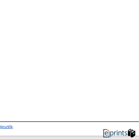
jlesztők
.