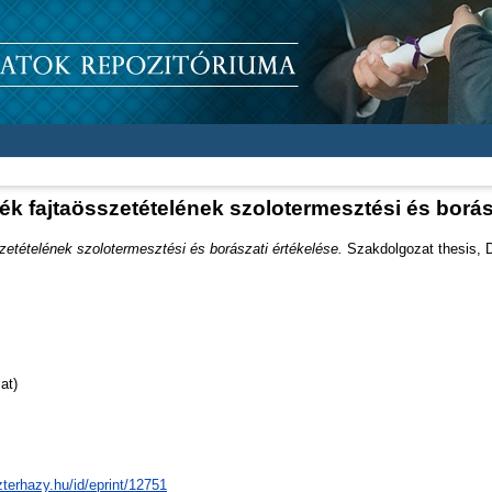
dék fajtaösszetételének szolotermesztési és borás
szetételének szolotermesztési és borászati értékelése.
Szakdolgozat thesis, D
at)
zterhazy.hu/id/eprint/12751