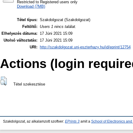
Restricted to Registered users only
Download (7MB)
Tétel típus:
Szakdolgozat (Szakdolgozat)
Feltöltő:
Users 1 nincs találat.
Elhelyezés dátuma:
17 Júni 2021 15:09
Utolsó változtatás:
17 Júni 2021 15:09
URI:
http://szakdolgozat.uni-eszterhazy.hu/id/eprint/12754
Actions (login require
Tétel szekesztése
Szakdolgozat, az alkalamzott szoftver:
EPrints 3
amit a
School of Electronics an