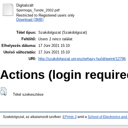
Digitalizált
Spernoga_Tunde_2002.pdf
Restricted to Registered users only
Download (3MB)
Tétel típus:
Szakdolgozat (Szakdolgozat)
Feltöltő:
Users 1 nincs találat.
Elhelyezés dátuma:
17 Júni 2021 15:10
Utolsó változtatás:
17 Júni 2021 15:10
URI:
http://szakdolgozat.uni-eszterhazy.hu/id/eprint/12796
Actions (login require
Tétel szekesztése
Szakdolgozat, az alkalamzott szoftver:
EPrints 3
amit a
School of Electronics an