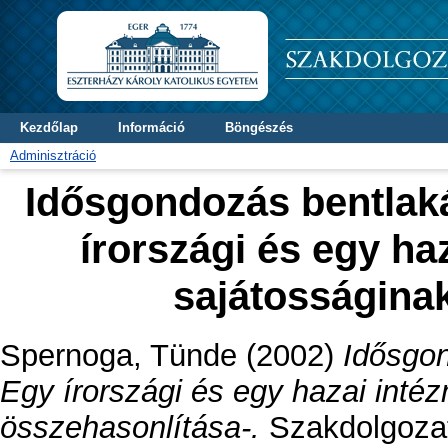
Kezdőlap
Információ
Böngészés
Adminisztráció
Idősgondozás bentlak
írországi és egy h
sajátosságina
Spernoga, Tünde
(2002)
Idősgo
Egy írországi és egy hazai int
összehasonlítása-.
Szakdolgozat 