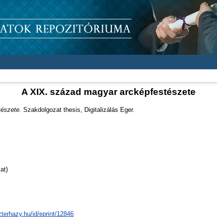
A XIX. század magyar arcképfestészete
észete.
Szakdolgozat thesis, Digitalizálás Eger.
at)
zterhazy.hu/id/eprint/12846