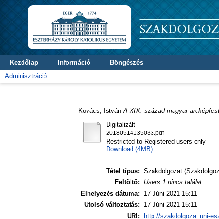
Kezdőlap
Információ
Böngészés
Adminisztráció
Kovács, István
A XIX. század magyar arcképfest
Digitalizált
20180514135033.pdf
Restricted to Registered users only
Download (4MB)
Tétel típus:
Szakdolgozat (Szakdolgoz
Feltöltő:
Users 1 nincs találat.
Elhelyezés dátuma:
17 Júni 2021 15:11
Utolsó változtatás:
17 Júni 2021 15:11
URI:
http://szakdolgozat.uni-es