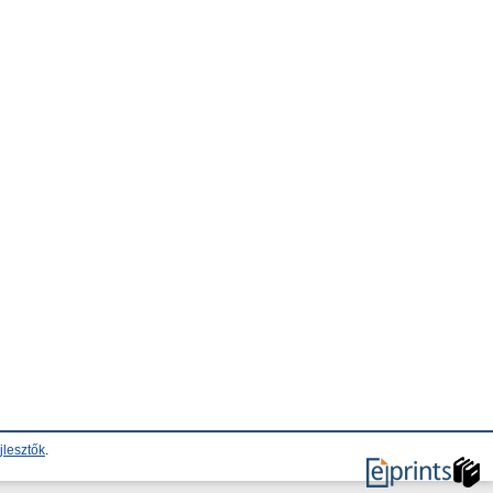
jlesztők
.