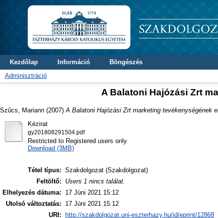
Kezdőlap
Információ
Böngészés
Adminisztráció
A Balatoni Hajózási Zrt 
Szűcs, Mariann
(2007)
A Balatoni Hajózási Zrt marketing tevékenységének 
Kézirat
gy201808291504.pdf
Restricted to Registered users only
Download (3MB)
Tétel típus:
Szakdolgozat (Szakdolgozat)
Feltöltő:
Users 1 nincs találat.
Elhelyezés dátuma:
17 Júni 2021 15:12
Utolsó változtatás:
17 Júni 2021 15:12
URI:
http://szakdolgozat.uni-eszterhazy.hu/id/eprint/12868