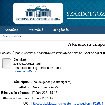
Kezdőlap
Információ
Böngészés
Adminisztráció
A korszerű csapa
Horváth, Árpád
A korszerű csapattaktika kialakítása edzése.
Szakdolgozat the
Digitalizált
20180517081117.pdf
Restricted to Registered users only
Download (4MB)
Tétel típus:
Szakdolgozat (Szakdolgozat)
Feltöltő:
Users 1 nincs találat.
Elhelyezés dátuma:
17 Júni 2021 15:12
Utolsó változtatás:
17 Júni 2021 15:12
URI:
http://szakdolgozat.uni-eszterhazy.hu/id/eprint/12874