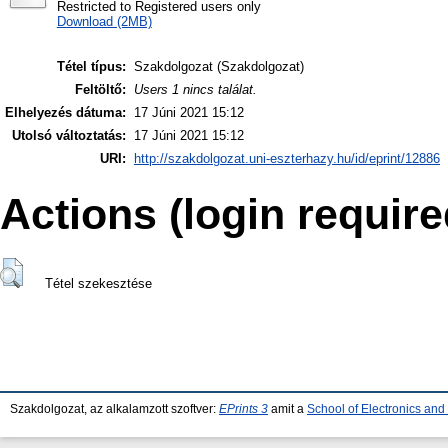
Restricted to Registered users only
Download (2MB)
Tétel típus:
Szakdolgozat (Szakdolgozat)
Feltöltő:
Users 1 nincs találat.
Elhelyezés dátuma:
17 Júni 2021 15:12
Utolsó változtatás:
17 Júni 2021 15:12
URI:
http://szakdolgozat.uni-eszterhazy.hu/id/eprint/12886
Actions (login require
Tétel szekesztése
Szakdolgozat, az alkalamzott szoftver:
EPrints 3
amit a
School of Electronics an