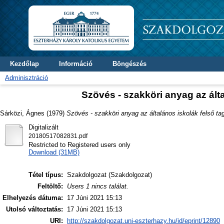
Kezdőlap
Információ
Böngészés
Adminisztráció
Szövés - szakköri anyag az ált
Sárközi, Ágnes
(1979)
Szövés - szakköri anyag az általános iskolák felső t
Digitalizált
20180517082831.pdf
Restricted to Registered users only
Download (31MB)
Tétel típus:
Szakdolgozat (Szakdolgozat)
Feltöltő:
Users 1 nincs találat.
Elhelyezés dátuma:
17 Júni 2021 15:13
Utolsó változtatás:
17 Júni 2021 15:13
URI:
http://szakdolgozat.uni-eszterhazy.hu/id/eprint/12890