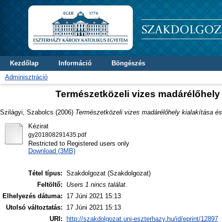
Kezdőlap
Információ
Böngészés
Adminisztráció
Természetközeli vizes madárélőhely
Szilágyi, Szabolcs
(2006)
Természetközeli vizes madárélőhely kialakítása é
Kézirat
gy201808291435.pdf
Restricted to Registered users only
Download (3MB)
Tétel típus:
Szakdolgozat (Szakdolgozat)
Feltöltő:
Users 1 nincs találat.
Elhelyezés dátuma:
17 Júni 2021 15:13
Utolsó változtatás:
17 Júni 2021 15:13
URI:
http://szakdolgozat.uni-eszterhazy.hu/id/eprint/12897