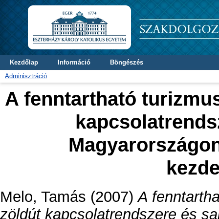
Kezdőlap
Információ
Böngészés
Adminisztráció
A fenntartható turizmu
kapcsolatrends
Magyarországon,
kezd
Melo, Tamás
(2007)
A fenntarth
zöldút kapcsolatrendszere és s