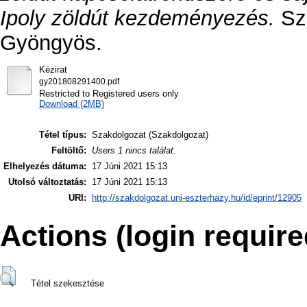
Ipoly zöldút kezdeményezés.
Sza
Gyöngyös.
Kézirat
gy201808291400.pdf
Restricted to Registered users only
Download (2MB)
Tétel típus:
Szakdolgozat (Szakdolgozat)
Feltöltő:
Users 1 nincs találat.
Elhelyezés dátuma:
17 Júni 2021 15:13
Utolsó változtatás:
17 Júni 2021 15:13
URI:
http://szakdolgozat.uni-eszterhazy.hu/id/eprint/12905
Actions (login require
Tétel szekesztése