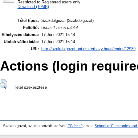
Restricted to Registered users only
Download (10MB)
Tétel típus:
Szakdolgozat (Szakdolgozat)
Feltöltő:
Users 1 nincs találat.
Elhelyezés dátuma:
17 Júni 2021 15:14
Utolsó változtatás:
17 Júni 2021 15:14
URI:
http://szakdolgozat.uni-eszterhazy.hu/id/eprint/12939
Actions (login require
Tétel szekesztése
Szakdolgozat, az alkalamzott szoftver:
EPrints 3
amit a
School of Electronics an