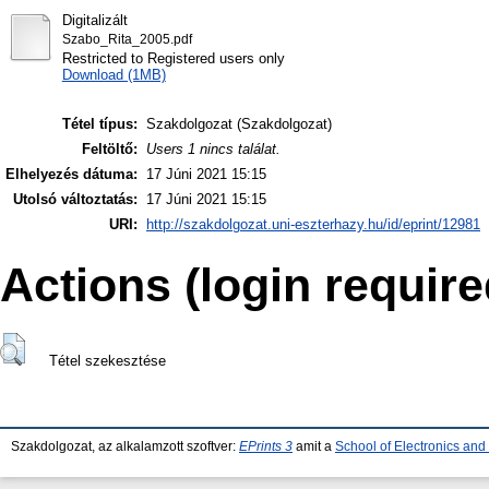
Digitalizált
Szabo_Rita_2005.pdf
Restricted to Registered users only
Download (1MB)
Tétel típus:
Szakdolgozat (Szakdolgozat)
Feltöltő:
Users 1 nincs találat.
Elhelyezés dátuma:
17 Júni 2021 15:15
Utolsó változtatás:
17 Júni 2021 15:15
URI:
http://szakdolgozat.uni-eszterhazy.hu/id/eprint/12981
Actions (login require
Tétel szekesztése
Szakdolgozat, az alkalamzott szoftver:
EPrints 3
amit a
School of Electronics an