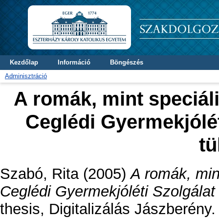
Kezdőlap
Információ
Böngészés
Adminisztráció
A romák, mint speciáli
Ceglédi Gyermekjólé
t
Szabó, Rita
(2005)
A romák, mint
Ceglédi Gyermekjóléti Szolgála
thesis, Digitalizálás Jászberény.