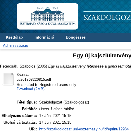
Kezdőlap
Információ
Böngészés
Adminisztráció
Egy új kajsziültetvén
Petercsák, Szabolcs
(2005)
Egy új kajsziültetvény létesítése a gönci termőtá
Kézirat
gy201808220815.pdf
Restricted to Registered users only
Download (2MB)
Tétel típus:
Szakdolgozat (Szakdolgozat)
Feltöltő:
Users 1 nincs találat.
Elhelyezés dátuma:
17 Júni 2021 15:15
Utolsó változtatás:
17 Júni 2021 15:15
URI:
http://szakdolgozat.uni-eszterhazy.hu/id/eprint/12984