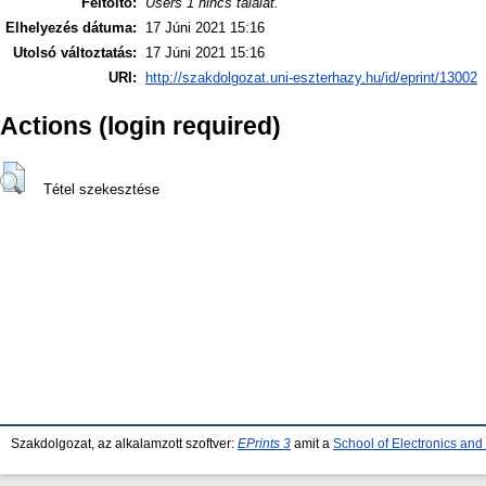
Feltöltő:
Users 1 nincs találat.
Elhelyezés dátuma:
17 Júni 2021 15:16
Utolsó változtatás:
17 Júni 2021 15:16
URI:
http://szakdolgozat.uni-eszterhazy.hu/id/eprint/13002
Actions (login required)
Tétel szekesztése
Szakdolgozat, az alkalamzott szoftver:
EPrints 3
amit a
School of Electronics an