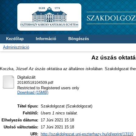
Kezdőlap
Információ
Böngészés
Adminisztráció
Az úszás oktatá
Koczka, József
Az úszás oktatása az általános iskolában.
Szakdolgozat thesi
Digitalizált
20180518104509.pdf
Restricted to Registered users only
Download (15MB)
Tétel típus:
Szakdolgozat (Szakdolgozat)
Feltöltő:
Users 1 nincs találat.
Elhelyezés dátuma:
17 Júni 2021 15:18
Utolsó változtatás:
17 Júni 2021 15:18
URI:
http://szakdolgozat.uni-eszterhazy.hu/id/eprint/13110