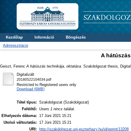
Kezdőlap
Információ
Böngészés
Adminisztráció
A hátúszás 
Geiszt, Ferenc
A hátúszás technikája, oktatása.
Szakdolgozat thesis, Digital
Digitalizált
20180522104034.pdf
Restricted to Registered users only
Download (6MB)
Tétel típus:
Szakdolgozat (Szakdolgozat)
Feltöltő:
Users 1 nincs találat.
Elhelyezés dátuma:
17 Júni 2021 15:21
Utolsó változtatás:
17 Júni 2021 15:21
URI:
http://szakdolgozat.uni-eszterhazy.hu/id/eprint/13208