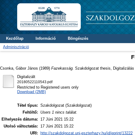
Kezdőlap
Információ
Böngészés
Adminisztráció
F
Csonka, Gábor János
(1989)
Fazekasság.
Szakdolgozat thesis, Digitalizálás
Digitalizált
20180522110543.pdf
Restricted to Registered users only
Download (2MB)
Tétel típus:
Szakdolgozat (Szakdolgozat)
Feltöltő:
Users 1 nincs találat.
Elhelyezés dátuma:
17 Júni 2021 15:22
Utolsó változtatás:
17 Júni 2021 15:22
URI:
http://szakdolgozat.uni-eszterhazy.hu/id/eprint/13222